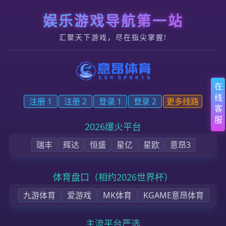
跳转到内容
意昂2平台 - 平台注册大厅 | 会员中心登陆页
首页
企业背景
企业新闻
业务范围
联系方式