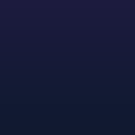
业务范围
联系方式
© 2019
申请意昂2账号注册