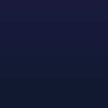
业务范围
联系方式
© 2019
意昂2登录页面